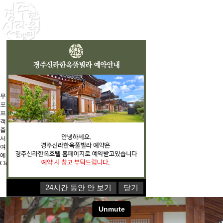
무비
포토존
프롤로그
객실안내
즐길거리
서비스
여행지
예약안내
Close Menu
24시간 동안 안 보기
닫기